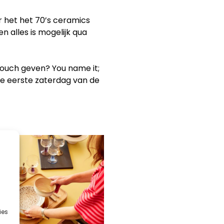
or het het 70’s ceramics
en alles is mogelijk qua
e touch geven? You name it;
lke eerste zaterdag van de
ies