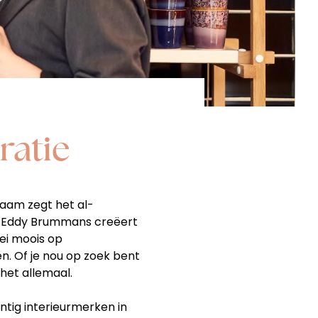
iratie
naam zegt het al-
aar Eddy Brummans creëert
lei moois op
n. Of je nou op zoek bent
het allemaal.
wintig interieurmerken in