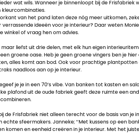
 ieder wat wils. Wanneer je binnenloopt bij de Frisfabrie
n kleurcombinaties.
orkant van het pand laten deze nóg meer uitkomen, zek
aar verrassende ideeën voor je interieur? Daar weten Mon
de winkel of vraag hen om advies.
maar liefst uit drie delen, met elk hun eigen interieuritems
 een groene oase. Heb je geen groene vingers ben je hier 
ten, alles komt aan bod. Ook voor prachtige plantpotten en
straks naadloos aan op je interieur.
eef je je in een 70’s vibe. Van banken tot kasten en salon
jke plafond uit de oude fabriek geeft deze ruimte een and
t combineren.
 bij de Frisfabriek niet alleen terecht voor de basis van je 
ijn echte sfeermakers. Janneke; ‘‘Met kussens op een bank
en komen en eenheid creëren in je interieur. Met het juis