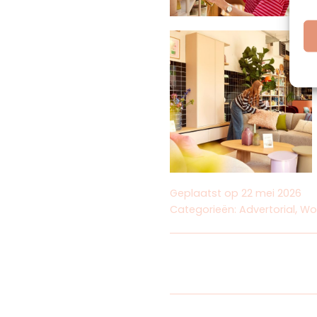
Geplaatst op
22 mei 2026
,
Categorieën:
Advertorial
Wo