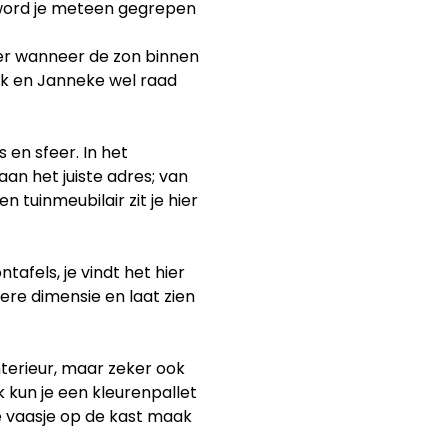
k word je meteen gegrepen
er wanneer de zon binnen
iek en Janneke wel raad
 en sfeer. In het
aan het juiste adres; van
 tuinmeubilair zit je hier
tafels, je vindt het hier
ere dimensie en laat zien
interieur, maar zeker ook
 kun je een kleurenpallet
te vaasje op de kast maak