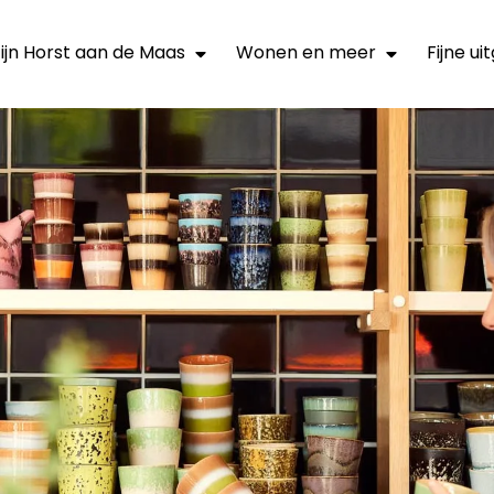
ijn Horst aan de Maas
Wonen en meer
Fijne u