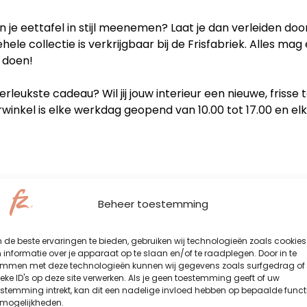
en je eettafel in stijl meenemen? Laat je dan verleiden do
hele collectie is verkrijgbaar bij de Frisfabriek. Alles mag 
 doen!
erleukste cadeau? Wil jij jouw interieur een nieuwe, friss
urwinkel is elke werkdag geopend van 10.00 tot 17.00 en e
Beheer toestemming
de beste ervaringen te bieden, gebruiken wij technologieën zoals cookies
informatie over je apparaat op te slaan en/of te raadplegen. Door in te
emmen met deze technologieën kunnen wij gegevens zoals surfgedrag of
eke ID's op deze site verwerken. Als je geen toestemming geeft of uw
stemming intrekt, kan dit een nadelige invloed hebben op bepaalde funct
 mogelijkheden.