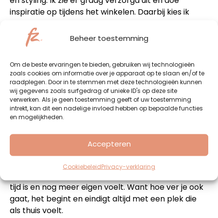
en styling. Ik zie er graag verzorgd uit en doe
inspiratie op tijdens het winkelen. Daarbij kies ik
bewust voor de stenen winkels. Ik vind het
belangrijk dat deze blijven bestaan, juist voor de
Beheer toestemming
sfeer, het contact en de levendigheid in het dorp.
Even een praatje maken, stoffen voelen en rustig
Om de beste ervaringen te bieden, gebruiken wij technologieën
rondkijken maakt voor mij het verschil. Een terrasje
zoals cookies om informatie over je apparaat op te slaan en/of te
hoort daarbij en draagt bij aan de sfeer en
raadplegen. Door in te stemmen met deze technologieën kunnen
wij gegevens zoals surfgedrag of unieke ID's op deze site
gezelligheid van het centrum.
verwerken. Als je geen toestemming geeft of uw toestemming
intrekt, kan dit een nadelige invloed hebben op bepaalde functies
Interieur heeft ook mijn interesse. We wonen
en mogelijkheden.
inmiddels al 23 jaar in ons huis en het was toe aan
een nieuwe fase. Onlangs hebben we verbouwd en
Accepteren
dat is perfect verlopen. Samen met vakmensen
hebben we keuzes gemaakt die bij ons passen. Het
Cookiebeleid
Privacy-verklaring
resultaat is een huis dat weer helemaal van deze
tijd is en nog meer eigen voelt. Want hoe ver je ook
gaat, het begint en eindigt altijd met een plek die
als thuis voelt.