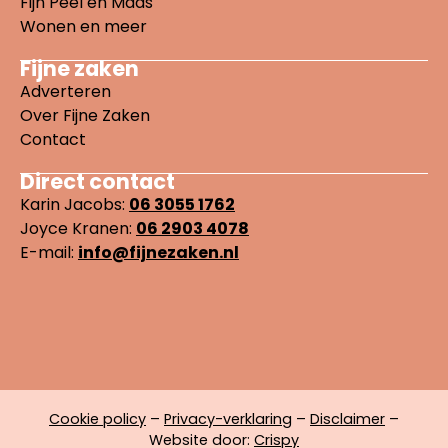
Fijn Peel en Maas
Wonen en meer
Fijne zaken
Adverteren
Over Fijne Zaken
Contact
Direct contact
Karin Jacobs:
06 3055 1762
Joyce Kranen:
06 2903 4078
E-mail:
info@fijnezaken.nl
Cookie policy
–
Privacy-verklaring
–
Disclaimer
–
Website door:
Crispy