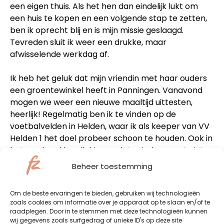
een eigen thuis. Als het hen dan eindelijk lukt om
een huis te kopen en een volgende stap te zetten,
ben ik oprecht blij en is mijn missie geslaagd.
Tevreden sluit ik weer een drukke, maar
afwisselende werkdag af.
Ik heb het geluk dat mijn vriendin met haar ouders
een groentewinkel heeft in Panningen. Vanavond
mogen we weer een nieuwe maaltijd uittesten,
heerlijk! Regelmatig ben ik te vinden op de
voetbalvelden in Helden, waar ik als keeper van VV
Helden 1 het doel probeer schoon te houden. Ook in
het weekend ben ik hier vaak te vinden, want niets
is zo gezellig als de derde helft in de kantine.
Beheer toestemming
Vanavond staat er training op het programma,
lekker om mijn hoofd leeg te maken en samen een
Om de beste ervaringen te bieden, gebruiken wij technologieën
potje te voetballen. Moe maar voldaan plof ik aan
zoals cookies om informatie over je apparaat op te slaan en/of te
het einde van de dag thuis neer voor de tv, waar ik
raadplegen. Door in te stemmen met deze technologieën kunnen
wij gegevens zoals surfgedrag of unieke ID's op deze site
samen met Pleun nog even een serietje op Netflix